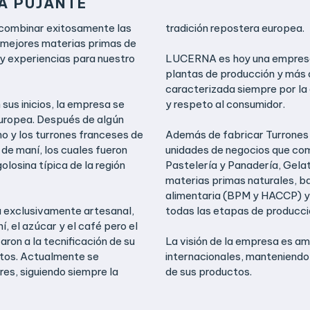
A PUJANTE
combinar exitosamente las
tradición repostera europea.
s mejores materias primas de
 y experiencias para nuestro
LUCERNA es hoy una empresa 
plantas de producción y más 
caracterizada siempre por la c
us inicios, la empresa se
y respeto al consumidor.
europea. Después de algún
ano y los turrones franceses de
Además de fabricar Turrones
e maní, los cuales fueron
unidades de negocios que com
olosina típica de la región
Pastelería y Panadería, Gela
materias primas naturales, ba
alimentaria (BPM y HACCP) y 
ra exclusivamente artesanal,
todas las etapas de producci
í, el azúcar y el café pero el
ron a la tecnificación de su
La visión de la empresa es a
ctos. Actualmente se
internacionales, manteniendo 
es, siguiendo siempre la
de sus productos.