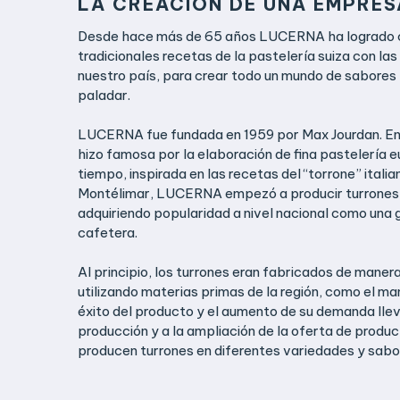
LA CREACIÓN DE UNA EMPRES
Desde hace más de 65 años LUCERNA ha logrado 
tradicionales recetas de la pastelería suiza con la
nuestro país, para crear todo un mundo de sabores
paladar.
LUCERNA fue fundada en 1959 por Max Jourdan. En s
hizo famosa por la elaboración de fina pastelería 
tiempo, inspirada en las recetas del “torrone” itali
Montélimar, LUCERNA empezó a producir turrones d
adquiriendo popularidad a nivel nacional como una g
cafetera.
Al principio, los turrones eran fabricados de mane
utilizando materias primas de la región, como el man
éxito del producto y el aumento de su demanda lleva
producción y a la ampliación de la oferta de produ
producen turrones en diferentes variedades y sabor